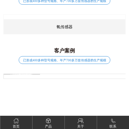
已形成400多种型号规格、年产700多万套传感器的生产规模
氧传感器
客户案例
已形成400多种型号规格、年产700多万套传感器的生产规模
01
奇瑞小蚂蚁
02
奇瑞商用
03
长城炮
04
长城H6
首页
产品
关于
联系